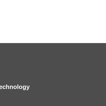
Deburring
Phần cắt laser
Deburring và đánh bóng các bộ phận cắt
laser
echnology