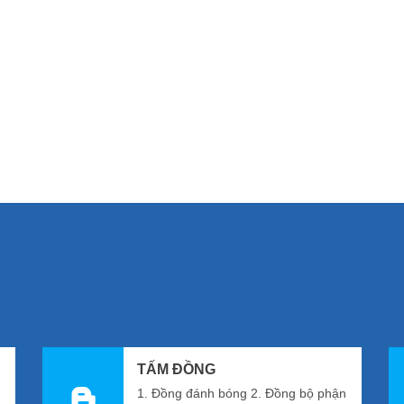
phố Tô Châu, đã lần lượt cung c
trong và ngoài nước như Thượ
và Serbia, Ả Rập.
Read More
TẤM ĐỒNG
1. Đồng đánh bóng 2. Đồng bộ phận