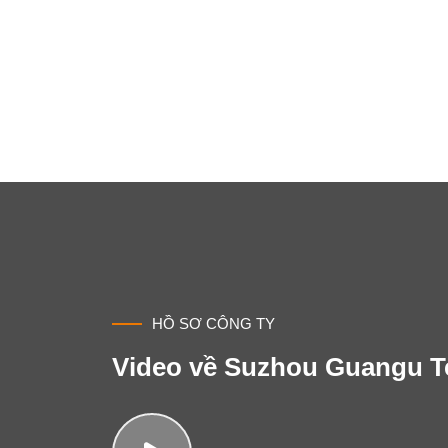
Đóng dấu
Bộ phận dập Deburring
HỒ SƠ CÔNG TY
Video về Suzhou Guangu T