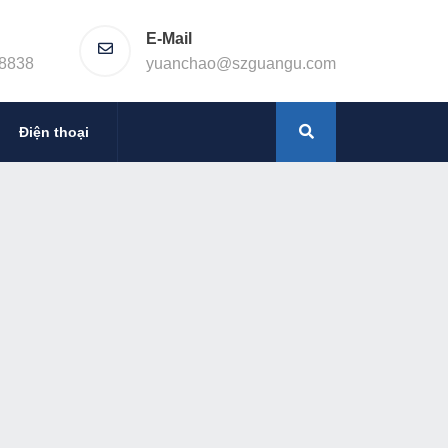
E-Mail
8838
yuanchao@szguangu.com
Điện thoại