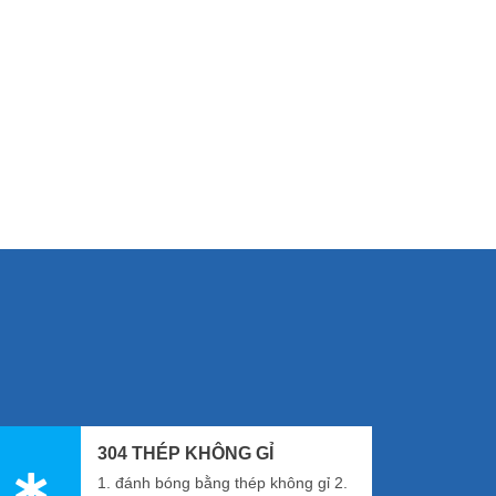
ấp thiết bị và dịch vụ tiếp theo cho các khu vực
ng Hải, Giang Tô, Sơn Đông, Hà Bắc, Cáp Nhĩ Tân
304 THÉP KHÔNG GỈ
1. đánh bóng bằng thép không gỉ 2.