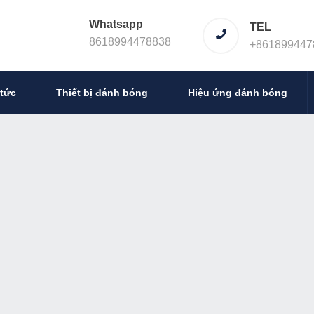
Whatsapp
TEL
8618994478838
+861899447
 tức
Thiết bị đánh bóng
Hiệu ứng đánh bóng