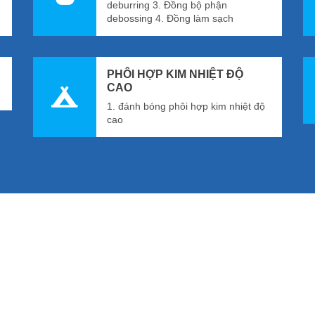
deburring 3. Đồng bộ phận
debossing 4. Đồng làm sạch
PHÔI HỢP KIM NHIỆT ĐỘ
CAO
1. đánh bóng phôi hợp kim nhiệt độ
cao
Máy đánh bóng
Máy mài và đánh bóng từ/Máy đánh bóng kim từ
Máy đánh bóng Magnetic
Máy mài từ
Vật tư mài mòn