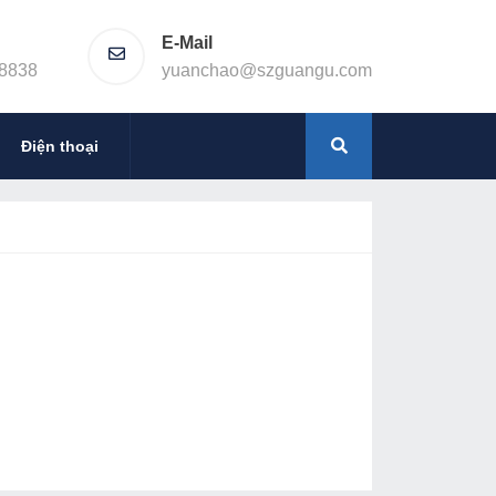
E-Mail
8838
yuanchao@szguangu.com
Điện thoại
GG2380 (mẫu tùy chỉnh)
: GG2380 (mẫu tùy chỉnh), thông tin cơ bản
8Kích thước rãnh mài: 2200 * 520mm (thùng
uất động cơ: 5,5...