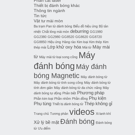
Phần cắt laser
Thiết bị đánh bóng khác
Thông tin ngành
Tin tức
Vật tư mài mòn
Ba trạm Pan từ đánh bóng
Biểu đồ hiệu ứng
Bộ tản
deburring
nhiệt
Chất lỏng mài mòn
GG1980
GG2380
GG2980
GG8520
GG8620
GG8720
GG8850
Hiệu ứng
Hàng rào
Kim loại
Kim thép
Kim
Lớp khử oxy hóa
Máy mài
thép mài
Mài từ
Máy
từ
Máy mài từ loại song công
đánh bóng
Máy đánh
bóng Magnetic
Máy đánh bóng từ
Máy đánh bóng từ tính song công
Máy đánh bóng từ
tính đơn giản
Máy đánh bóng từ đa chức năng
Máy
Phương pháp
đánh bóng tự động
Phân biệt
Phụ kiện
Phần kim loại
Phần nhôm
Phần đồng
Phụ tùng
Thép không gỉ
Thiết bị đánh bóng từ
videos
Trang chủ
Tương phản
Xi lanh khí
Đánh bóng
Xử lý bề mặt
Đánh bóng
từ
Ưu điểm