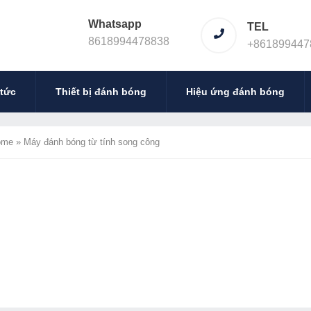
Whatsapp
TEL
8618994478838
+861899447
 tức
Thiết bị đánh bóng
Hiệu ứng đánh bóng
ome
»
Máy đánh bóng từ tính song công
Máy đánh bóng từ tính song công 
2023-04-13 05:25
Tên thiết bị của máy nghiền từ tính vương miện
như sau:Kích thước tổng thể: 2380 * 720 * 108
vuông)Nguồn điện: AC380v (50 60HZ) 16ACông s