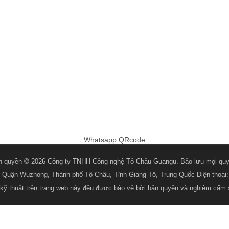
Whatsapp QRcode
n quyền © 2026 Công ty TNHH Công nghệ Tô Châu Guangu. Bảo lưu mọi quy
ou, Quận Wuzhong, Thành phố Tô Châu, Tỉnh Giang Tô, Trung Quốc Điện tho
tin kỹ thuật trên trang web này đều được bảo vệ bởi bản quyền và nghiêm cấm 