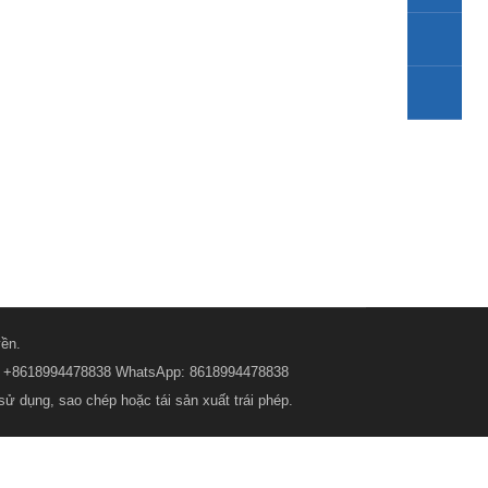
ền.
ại: +8618994478838 WhatsApp: 8618994478838
sử dụng, sao chép hoặc tái sản xuất trái phép.