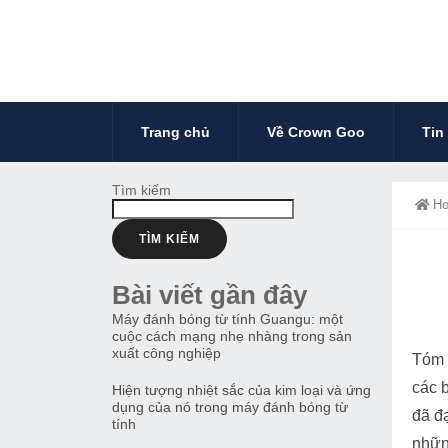
Trang chủ
Về Crown Goo
Tin
Tìm kiếm
H
TÌM KIẾM
Bài viết gần đây
Máy đánh bóng từ tính Guangu: một
cuộc cách mạng nhẹ nhàng trong sản
xuất công nghiệp
Tóm 
các b
Hiện tượng nhiệt sắc của kim loại và ứng
dụng của nó trong máy đánh bóng từ
đã đạ
tính
nhữn