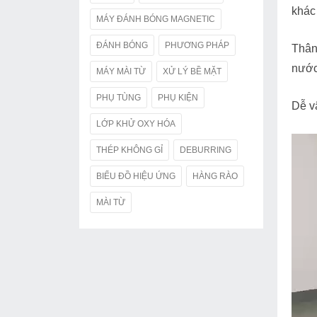
khác 
MÁY ĐÁNH BÓNG MAGNETIC
ĐÁNH BÓNG
PHƯƠNG PHÁP
Thân
nước
MÁY MÀI TỪ
XỬ LÝ BỀ MẶT
PHỤ TÙNG
PHỤ KIỆN
Dễ v
LỚP KHỬ OXY HÓA
THÉP KHÔNG GỈ
DEBURRING
BIỂU ĐỒ HIỆU ỨNG
HÀNG RÀO
MÀI TỪ