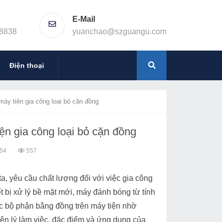
E-Mail
8838
yuanchao@szguangu.com
Điện thoại
áy tiện gia công loại bỏ cặn đồng
ện gia công loại bỏ cặn đồng
:54
557
a, yêu cầu chất lượng đối với việc gia công
t bị xử lý bề mặt mới, máy đánh bóng từ tính
các bộ phận bằng đồng trên máy tiện nhờ
yên lý làm việc, đặc điểm và ứng dụng của