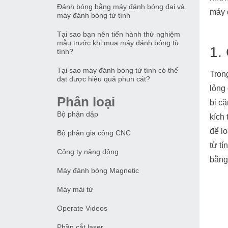
Đánh bóng bằng máy đánh bóng đai và
máy 
máy đánh bóng từ tính
Tại sao bạn nên tiến hành thử nghiệm
mẫu trước khi mua máy đánh bóng từ
1. 
tính?
Tại sao máy đánh bóng từ tính có thể
Trong
đạt được hiệu quả phun cát?
lỏng 
Phân loại
bị c
Bộ phận dập
kích
để l
Bộ phận gia công CNC
từ tí
Công ty năng động
bằng
Máy đánh bóng Magnetic
Máy mài từ
Operate Videos
Phần cắt laser