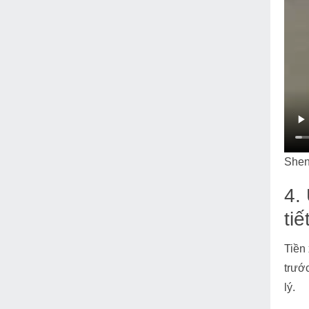
Shen
4.
ti
Tiền
trướ
lý.