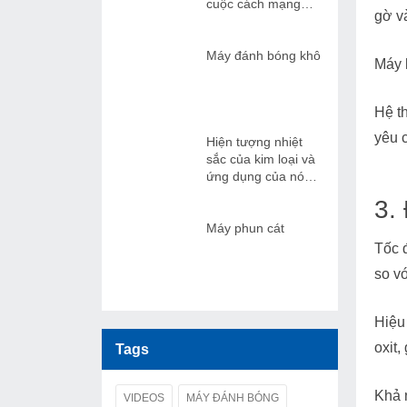
cuộc cách mạng
gờ v
nhẹ nhàng trong
sản xuất công
nghiệp
Máy đánh bóng khô
Máy 
Hệ t
yêu 
Hiện tượng nhiệt
sắc của kim loại và
ứng dụng của nó
trong máy đánh
3.
bóng từ tính
Máy phun cát
Tốc 
so v
Hiệu
oxit
Tags
Khả 
VIDEOS
MÁY ĐÁNH BÓNG