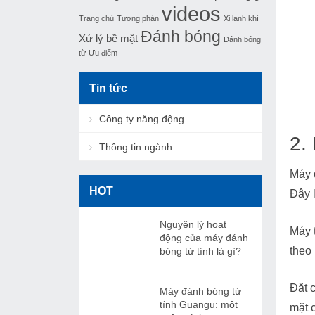
videos
Trang chủ
Tương phản
Xi lanh khí
Đánh bóng
Xử lý bề mặt
Đánh bóng
từ
Ưu điểm
Tin tức
Công ty năng động
2.
Thông tin ngành
Máy 
HOT
Đây 
Nguyên lý hoạt
Máy 
động của máy đánh
theo
bóng từ tính là gì?
Đặt 
Máy đánh bóng từ
tính Guangu: một
mặt 