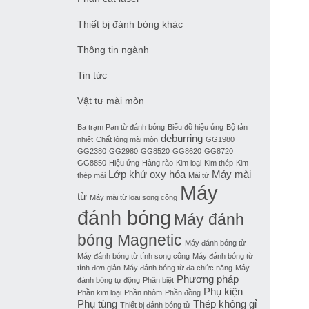
Thiết bị đánh bóng khác
Thông tin ngành
Tin tức
Vật tư mài mòn
Ba trạm Pan từ đánh bóng
Biểu đồ hiệu ứng
Bộ tản
deburring
nhiệt
Chất lỏng mài mòn
GG1980
GG2380
GG2980
GG8520
GG8620
GG8720
GG8850
Hiệu ứng
Hàng rào
Kim loại
Kim thép
Kim
Lớp khử oxy hóa
Máy mài
thép mài
Mài từ
Máy
từ
Máy mài từ loại song công
đánh bóng
Máy đánh
bóng Magnetic
Máy đánh bóng từ
Máy đánh bóng từ tính song công
Máy đánh bóng từ
tính đơn giản
Máy đánh bóng từ đa chức năng
Máy
Phương pháp
đánh bóng tự động
Phân biệt
Phụ kiện
Phần kim loại
Phần nhôm
Phần đồng
Phụ tùng
Thép không gỉ
Thiết bị đánh bóng từ