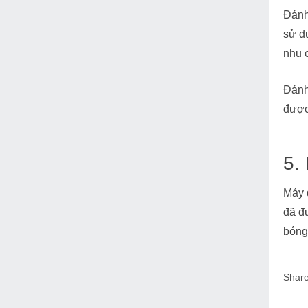
Đánh
sử d
nhu 
Đánh 
được
5.
Máy đ
đã đ
bóng 
Share