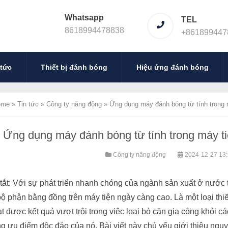
Whatsapp
TEL
8618994478838
+861899447
 tức
Thiết bị đánh bóng
Hiệu ứng đánh bóng
ome
»
Tin tức
»
Công ty năng động
»
Ứng dụng máy đánh bóng từ tính trong m
Ứng dụng máy đánh bóng từ tính trong máy ti
Công ty năng động
2024-12-27 13
tắt: Với sự phát triển nhanh chóng của ngành sản xuất ở nước t
ộ phận bằng đồng trên máy tiện ngày càng cao. Là một loại thiế
t được kết quả vượt trội trong việc loại bỏ cặn gia công khỏi 
g ưu điểm độc đáo của nó. Bài viết này chủ yếu giới thiệu ngu