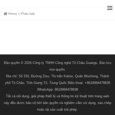
Home
»
Phân biệt
Sự khác biệt giữa máy đánh bóng tự
động và máy đánh bóng từ tính
2023-04-06 13:39
Bản quyền © 2026 Công ty TNHH Công nghệ Tô Châu Guangu. Bảo lưu
mọi quyền.
Địa chỉ: Số 333, Đường Zixu, Thị trấn Xukou, Quận Wuzhong, Thành
phố Tô Châu, Tỉnh Giang Tô, Trung Quốc Điện thoại: +8618994478838
WhatsApp: 8618994478838
Tất cả nội dung, giải pháp thiết bị và thông tin kỹ thuật trên trang web
này đều được bảo vệ bởi bản quyền và nghiêm cấm sử dụng, sao chép
hoặc tái sản xuất trái phép.