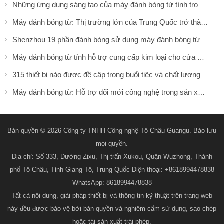
Những ứng dụng sáng tạo của máy đánh bóng từ tính trong ngành bất động sản
Máy đánh bóng từ: Thị trường lớn của Trung Quốc trở thành cơ hội lớn của thế giới
Shenzhou 19 phần đánh bóng sử dụng máy đánh bóng từ
Máy đánh bóng từ tính hỗ trợ cung cấp kim loại cho cửa hàng BBQ với một cái nhìn mới
315 thiết bị nào được đề cập trong buổi tiệc và chất lượng của máy đánh bóng từ tính
Máy đánh bóng từ: Hỗ trợ đổi mới công nghệ trong sản xuất chất bán dẫn
Bản quyền © 2026 Công ty TNHH Công nghệ Tô Châu Guangu. Bảo lưu
mọi quyền.
Địa chỉ: Số 333, Đường Zixu, Thị trấn Xukou, Quận Wuzhong, Thành
phố Tô Châu, Tỉnh Giang Tô, Trung Quốc Điện thoại: +8618994478838
WhatsApp: 8618994478838
Tất cả nội dung, giải pháp thiết bị và thông tin kỹ thuật trên trang web
này đều được bảo vệ bởi bản quyền và nghiêm cấm sử dụng, sao chép
hoặc tái sản xuất trái phép.