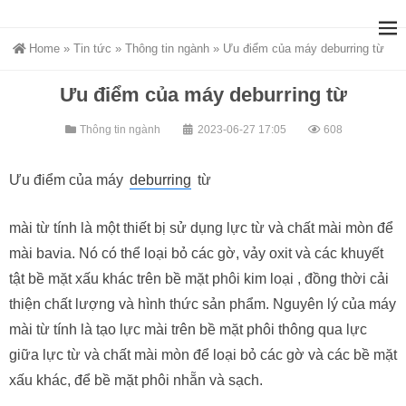
Home
»
Tin tức
»
Thông tin ngành
»
Ưu điểm của máy deburring từ
Ưu điểm của máy deburring từ
Thông tin ngành
2023-06-27 17:05
608
Ưu điểm của máy
deburring
từ
mài từ tính là một thiết bị sử dụng lực từ và chất mài mòn để
mài bavia. Nó có thể loại bỏ các gờ, vảy oxit và các khuyết
tật bề mặt xấu khác trên bề mặt phôi kim loại , đồng thời cải
thiện chất lượng và hình thức sản phẩm. Nguyên lý của máy
mài từ tính là tạo lực mài trên bề mặt phôi thông qua lực
giữa lực từ và chất mài mòn để loại bỏ các gờ và các bề mặt
xấu khác, để bề mặt phôi nhẵn và sạch.