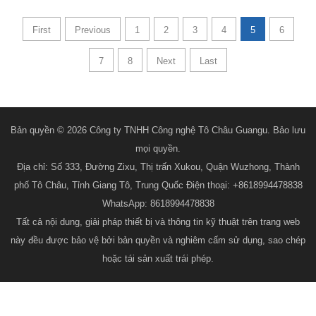
First
Previous
1
2
3
4
5
6
7
8
Next
Last
Bản quyền © 2026 Công ty TNHH Công nghệ Tô Châu Guangu. Bảo lưu
mọi quyền.
Địa chỉ: Số 333, Đường Zixu, Thị trấn Xukou, Quận Wuzhong, Thành
phố Tô Châu, Tỉnh Giang Tô, Trung Quốc Điện thoại: +8618994478838
WhatsApp: 8618994478838
Tất cả nội dung, giải pháp thiết bị và thông tin kỹ thuật trên trang web
này đều được bảo vệ bởi bản quyền và nghiêm cấm sử dụng, sao chép
hoặc tái sản xuất trái phép.